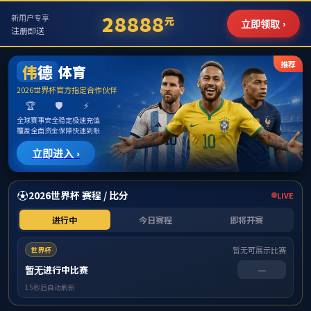
WilliamHill·威廉英国(亚洲)中文官方网站
william威廉亚洲-william威廉亚洲
当前位置：
学工园地
>>
招生信息
招生信息
william威廉亚洲运动康复专业简介
版权所有：WilliamHill·威廉英国(亚洲)中文官方网站 地址:广
西南宁市双拥路22号
电话：0771~5358807